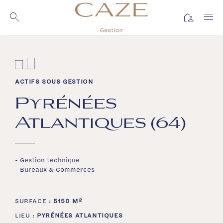
Passer
au
location_away
contenu
ACTIFS SOUS GESTION
Pyrénées
Atlantiques (64)
- Gestion technique
- Bureaux & Commerces
SURFACE :
5150 M²
LIEU :
PYRÉNÉES ATLANTIQUES