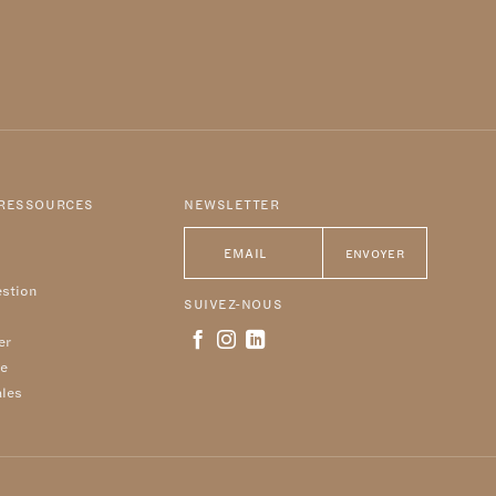
 RESSOURCES
NEWSLETTER
estion
SUIVEZ-NOUS
er
re
ales