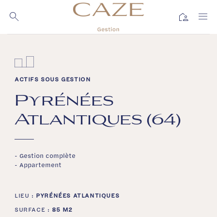
Passer
au
location_away
contenu
ACTIFS SOUS GESTION
Pyrénées
Atlantiques (64)
- Gestion complète
- Appartement
LIEU :
PYRÉNÉES ATLANTIQUES
SURFACE :
85 M2